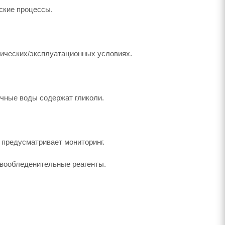
еские процессы.
тических/эксплуатационных условиях.
очные воды содержат гликоли.
 предусматривает мониторинг.
ивообледенительные реагенты.