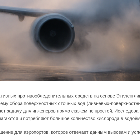
ктивных противообледенительных средств на основе Этиленгли
тему сбора поверхностных сточных вод (ливневых-поверхностны
ает задачу для инженеров прямо скажем не простой. Исследова
лагаются и потребляют большое количество кислорода в водоём
шение для аэропортов, которое отвечает данным вызовам и усп