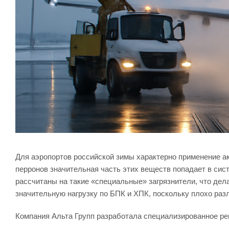
Для аэропортов российской зимы характерно применение а
перронов значительная часть этих веществ попадает в сис
рассчитаны на такие «специальные» загрязнители, что дел
значительную нагрузку по БПК и ХПК, поскольку плохо раз
Компания Альта Групп разработала специализированное ре