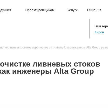
дукция
Проектировщикам
Услуги
Решения
Ваш гор
Киров
стке ливневых стоков аэропортов от гликолей: как инженеры Alta Group ре
очистке ливневых стоков
как инженеры Alta Group