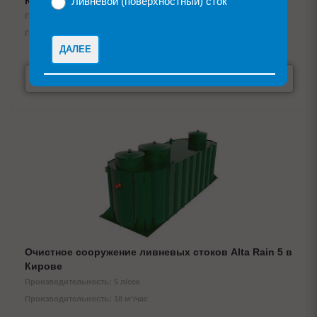
Кирове
Ливневой (поверхностный) сток
Производительность: 4 л/сек
Производительность: 14,4 м³/час
ДАЛЕЕ
ЗАПРОСИТЬ ЦЕНУ
Очистное сооружение ливневых стоков Alta Rain 5 в
Кирове
Производительность: 5 л/сек
Производительность: 18 м³/час