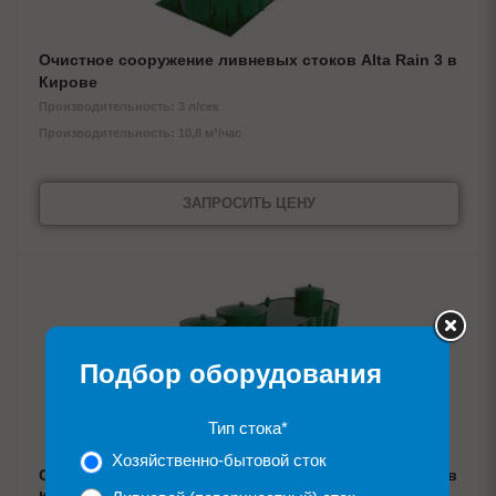
Очистное сооружение ливневых стоков Alta Rain 3 в
Кирове
Производительность: 3 л/сек
Производительность: 10,8 м³/час
ЗАПРОСИТЬ ЦЕНУ
Подбор оборудования
Тип стока
*
Хозяйственно-бытовой сток
Очистное сооружение ливневых стоков Alta Rain 4 в