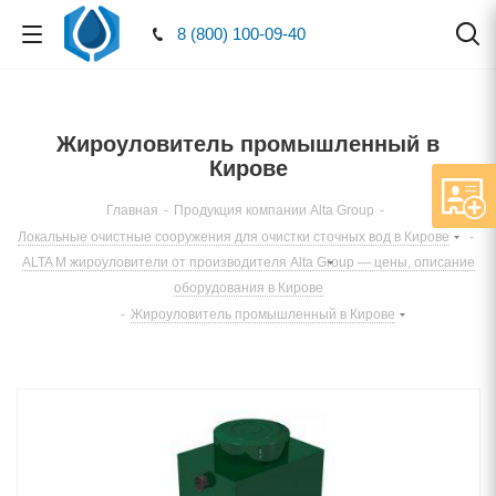
8 (800) 100-09-40
Жироуловитель промышленный в
Кирове
Главная
-
Продукция компании Alta Group
-
Локальные очистные сооружения для очистки сточных вод в Кирове
-
ALTA M жироуловители от производителя Alta Group — цены, описание
оборудования в Кирове
-
Жироуловитель промышленный в Кирове