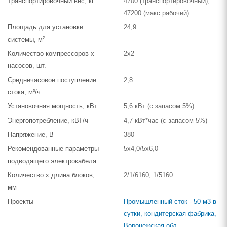
Транспортировочный вес, кг
4700 (транспортировочный),
47200 (макс.рабочий)
Площадь для установки
24,9
системы, м²
Количество компрессоров х
2х2
насосов, шт.
Среднечасовое поступление
2,8
стока, м³/ч
Установочная мощность, кВт
5,6 кВт (с запасом 5%)
Энергопотребление, кВТ/ч
4,7 кВт*час (с запасом 5%)
Напряжение, В
380
Рекомендованные параметры
5х4,0/5х6,0
подводящего электрокабеля
Количество х длина блоков,
2/1/6160; 1/5160
мм
Проекты
Промышленный сток - 50 м3 в
сутки, кондитерская фабрика,
Воронежская обл.
,