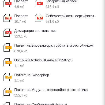
Паспорт
Габаритный чертеж
4,9 мб
316,4 кб
Паспорт
Сейсмостойкость сертификат
10,7 мб
571,6 кб
Декларация соответствия
329,1 кб
Патент на Биореактор с трубчатым отстойником
878,4 кб
00c166736fc34db610a4b7a0735872f5
1,1 мб
Патент на Биосорбер
1,1 мб
Патент на Модуль тонкослойного отстойника
955,4 кб
Патент на Сорбционный фильтр