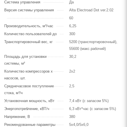
Система управления
Да
Версия системы управления
Alta Electroad Dot ver.2.02
60
Производительность, м³/час
6,25
Количество пользователей до
300
Транспортировочный вес, кг
5200 (транспортировочный),
55600 (макс.рабочий)
Площадь для установки
30,2
системы, м²
Количество компрессоров х
2х2
насосов, шт.
Среднечасовое поступление
2,5
стока, м³/ч
Установочная мощность, кВт
7,4 кВт (с запасом 5%)
Энергопотребление, кВТ/ч
6,3 кВт*час (с запасом 5%)
Напряжение, В
380
Рекомендованные параметры
5х4,0/5х6,0